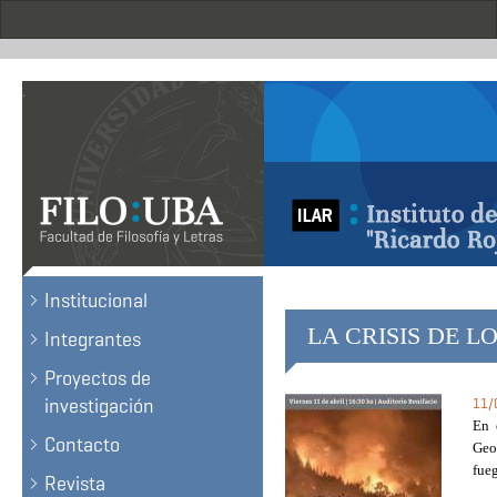
Skip
to
main
content
.
Institucional
LA CRISIS DE LOS
Integrantes
Proyectos de
investigación
11/
En 
Contacto
Geo
fueg
Revista